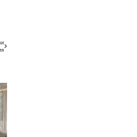
ки
ия