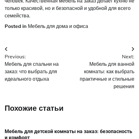
человек. Качественная мебель на заказ делает кухню не
только красивой, но и безопасной и удобной для всего
семейства.
Posted in
Мебель для дома и офиса
Навигация
Previous:
Next:
по
Мебель для спальни на
Мебель для ванной
записям
заказ: что выбрать для
комнаты: как выбрать
идеального отдыха
практичные и стильные
решения
Похожие статьи
Мебель для детской комнаты на заказ: безопасность
и комфорт