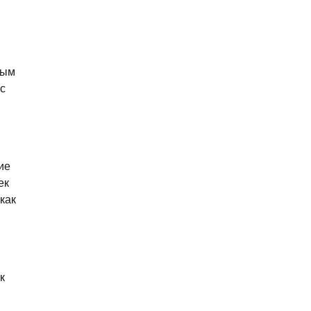
ным
с
ие
ек
как
к