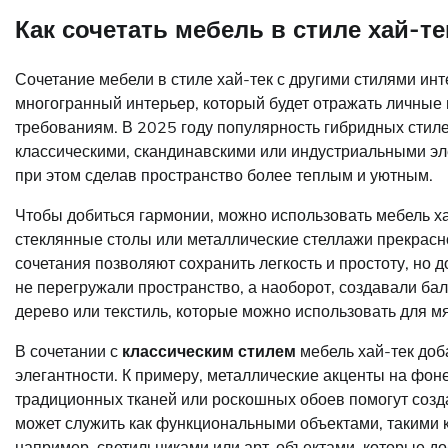
Как сочетать мебель в стиле хай-т
Сочетание мебели в стиле хай-тек с другими стилями ин
многогранный интерьер, который будет отражать личные
требованиям. В 2025 году популярность гибридных стиле
классическими, скандинавскими или индустриальными эл
при этом сделав пространство более теплым и уютным.
Чтобы добиться гармонии, можно использовать мебель х
стеклянные столы или металлические стеллажи прекрасно
сочетания позволяют сохранить легкость и простоту, но 
не перегружали пространство, а наоборот, создавали ба
дерево или текстиль, которые можно использовать для мя
В сочетании с
классическим стилем
мебель хай-тек доб
элегантности. К примеру, металлические акценты на фон
традиционных тканей или роскошных обоев помогут созда
может служить как функциональными объектами, такими к
например, светильниками или арт-объектами, которые д