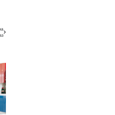
на
аз