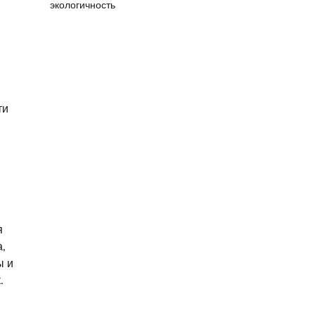
экологичность
ти
я
,
ы и
.